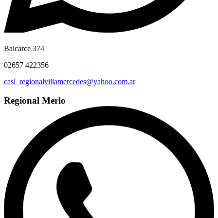
Balcarce 374
02657 422356
casl_regionalvillamercedes@yahoo.com.ar
Regional Merlo