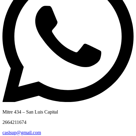
Mitre 434 – San Luis Capital
2664211674
caslsup@gmail.com