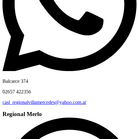
Balcarce 374
02657 422356
casl_regionalvillamercedes@yahoo.com.ar
Regional Merlo