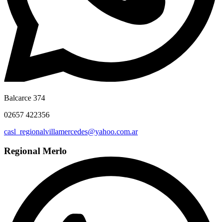
Balcarce 374
02657 422356
casl_regionalvillamercedes@yahoo.com.ar
Regional Merlo