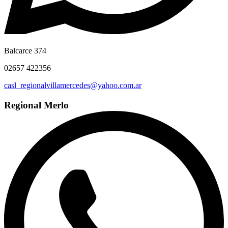
Balcarce 374
02657 422356
casl_regionalvillamercedes@yahoo.com.ar
Regional Merlo