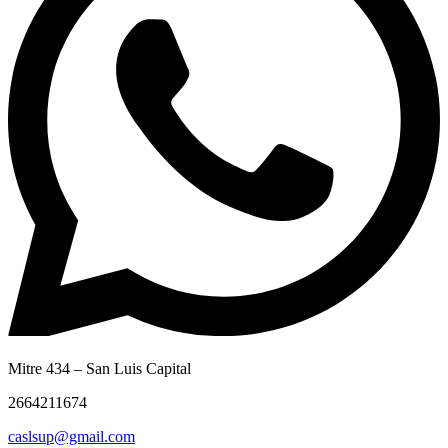
Mitre 434 – San Luis Capital
2664211674
caslsup@gmail.com