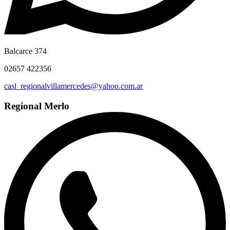
Balcarce 374
02657 422356
casl_regionalvillamercedes@yahoo.com.ar
Regional Merlo