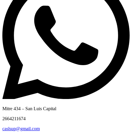
Mitre 434 – San Luis Capital
2664211674
caslsup@gmail.com